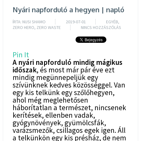
Nyári napforduló a hegyen | napló
ÍRTA:
NUSI SHAMO
2019-07-01
EGYÉB
,
ZERO HERO
,
ZERO WASTE
NINCS HOZZÁSZÓLÁS
Pin It
A nyári napforduló mindig mágikus
időszak
, és most már pár éve ezt
mindig megünnepeljük egy
szívünknek kedves közösséggel. Van
egy kis telkünk egy szőlőhegyen,
ahol még meglehetősen
háborítatlan a természet, nincsenek
kerítések, ellenben vadak,
gyógynövények, gyümölcsfák,
varázsmezők, csillagos egek igen. Áll
a telkünkön egy kis présház, de nem