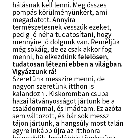
hálásnak kell lenni. Meg összes
pompás körülményünkért, ami
megadatott. Annyira
természetesnek vesszük ezeket,
pedig jó néha tudatosítani, hogy
mennyire jó dolgunk van. Reméljük
még sokáig, de ez csak akkor fog
menni, ha elkezdünk
felelősen,
tudatosan létezni ebben a világban.
Vigyázzunk rá!
Szeretünk messzire menni, de
nagyon szeretünk itthon is
kalandozni. Kiskoromban csupa
hazai látványosságot jártunk be a
családommal, és imádtam. Ez azóta
sem változott, és bár sok messzi
tájon jártunk, a hangsúly most talán
egyre inkább újra az itthonra
helyeződik, legalábbis törekszünk.