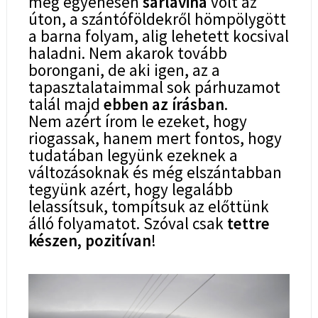
meg egyenesen
sárlavina
volt az
úton, a szántóföldekről hömpölygött
a barna folyam, alig lehetett kocsival
haladni. Nem akarok tovább
borongani, de aki igen,
az a
tapasztalataimmal sok párhuzamot
talál majd
ebben az írásban
.
Nem azért írom le ezeket, hogy
riogassak, hanem mert fontos, hogy
tudatában legyünk ezeknek a
változásoknak és még elszántabban
tegyünk azért, hogy legalább
lelassítsuk, tompítsuk az előttünk
álló folyamatot. Szóval csak
tettre
készen, pozitívan
!