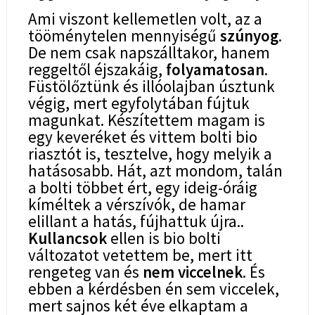
Ami viszont kellemetlen volt, az a
tööménytelen mennyiségű
szúnyog
.
De nem csak napszálltakor, hanem
reggeltől éjszakáig,
folyamatosan
.
Füstölőztünk és illóolajban úsztunk
végig, mert egyfolytában fújtuk
magunkat. Készítettem magam is
egy keveréket és vittem bolti bio
riasztót is, tesztelve, hogy melyik a
hatásosabb. Hát, azt mondom, talán
a bolti többet ért, egy ideig-óráig
kíméltek a vérszívók, de hamar
elillant a hatás, fújhattuk újra..
Kullancsok
ellen is bio bolti
változatot vetettem be, mert itt
rengeteg van és
nem viccelnek
. És
ebben a kérdésben én sem viccelek,
mert sajnos két éve elkaptam a