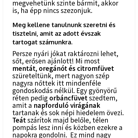
megvehetünk szinte bármit, akkor
is, ha épp nincs szezonjuk.
Meg kellene tanulnunk szeretni és
tisztelni, amit az adott évszak
tartogat számunkra.
Persze nyári jókat raktározni lehet,
sőt, erősen ajánlott! Mi most
mentát, oregánót és citromfüvet
szüreteltünk, mert nagyon szép
nagyra nőttek itt mindenféle
gondoskodás nélkül. Egy gyönyörű
réten pedig
orbáncfüvet
szedtem,
amit a
napforduló virágának
tartanak és sok népi hiedelem övezi.
Teát
szárítok majd belőle, télen
pompás lesz inni és közben ezekre a
napokra gondolni. Ez mind nagy