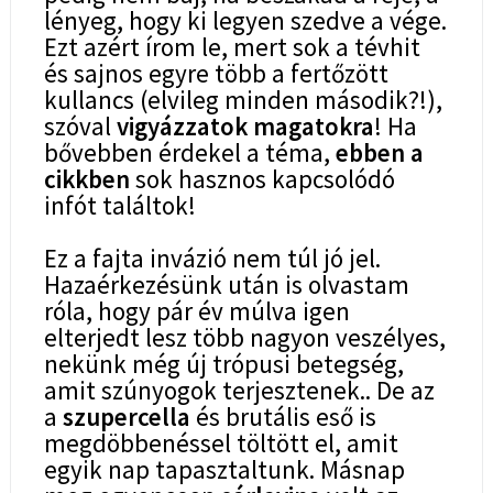
lényeg, hogy ki legyen szedve a vége.
Ezt azért írom le, mert sok a tévhit
és sajnos egyre több a fertőzött
kullancs (elvileg minden második?!),
szóval
vigyázzatok magatokra
! Ha
bővebben érdekel a téma,
ebben a
cikkben
sok hasznos kapcsolódó
infót találtok
!
Ez a fajta invázió nem túl jó jel.
Hazaérkezésünk után is olvastam
róla, hogy pár év múlva igen
elterjedt lesz több nagyon veszélyes,
nekünk még új trópusi betegség,
amit szúnyogok terjesztenek.. De az
a
szupercella
és brutális eső is
megdöbbenéssel töltött el, amit
egyik nap tapasztaltunk. Másnap