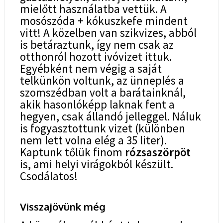
mielőtt használatba vettük. A
mosószóda + kókuszkefe mindent
vitt! A közelben van szikvizes, abból
is betáraztunk, így nem csak az
otthonról hozott ivóvizet ittuk.
Egyébként nem végig a saját
telkünkön voltunk, az ünneplés a
szomszédban volt a barátainknál,
akik hasonlóképp laknak fent a
hegyen, csak állandó jelleggel. Náluk
is fogyasztottunk vizet (különben
nem lett volna elég a 35 liter).
Kaptunk tőlük finom
rózsaszörpöt
is, ami helyi virágokból készült.
Csodálatos!
Visszajövünk még