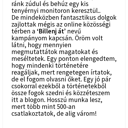
ránk zúdul és behúz egy kis
tenyérnyi monitoron keresztül..
De mindeközben fantasztikus dolgok
zajlottak mégis az online közösségi
térben a
‘Billenj át’
nevű
kampányom kapcsán. Öröm volt
látni, hogy mennyien
megmutattátok magatokat és
meséltetek. Egy ponton elengedtem,
hogy mindenki történetére
reagáljak, mert rengetegen írtatok,
de el fogom olvasni őket. Egy jó pár
csokorral ezekből a történetekből
össze fogok szedni és közzéteszem
itt a blogon. Hosszú munka lesz,
mert több mint 500-an
csatlakoztatok, de alig várom!