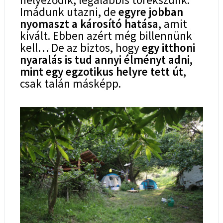
Imádunk utazni, de
egyre jobban
nyomaszt a károsító hatása
, amit
kivált. Ebben azért még billennünk
kell… De az biztos, hogy
egy itthoni
nyaralás is tud annyi élményt adni,
mint egy egzotikus helyre tett út
,
csak talán másképp.