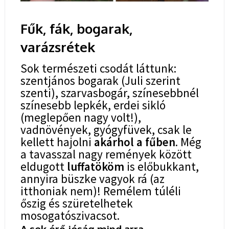
Fűk, fák, bogarak,
varázsrétek
Sok természeti csodát láttunk:
szentjános bogarak (Juli szerint
szenti), szarvasbogár, színesebbnél
színesebb lepkék, erdei sikló
(meglepően nagy volt!),
vadnövények, gyógyfüvek, csak le
kellett hajolni
akárhol a fűben
. Még
a tavasszal nagy remények között
eldugott
luffatököm
is előbukkant,
annyira büszke vagyok rá (az
itthoniak nem)! Remélem túléli
őszig és szüretelhetek
mosogatószivacsot.
A sok érő jóság mind arra