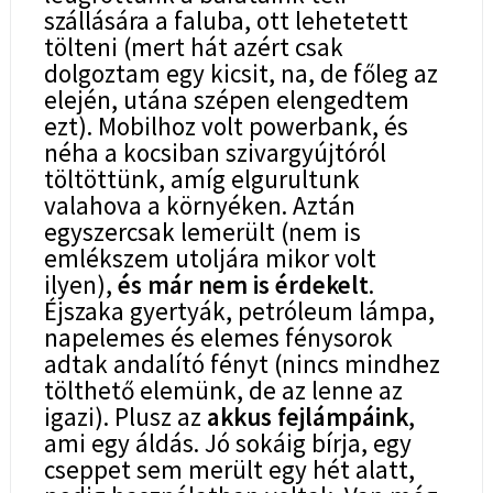
szállására a faluba, ott lehetetett
tölteni (mert hát azért csak
dolgoztam egy kicsit, na, de főleg az
elején, utána szépen elengedtem
ezt). Mobilhoz volt powerbank, és
néha a kocsiban szivargyújtóról
töltöttünk, amíg elgurultunk
valahova a környéken. Aztán
egyszercsak lemerült (nem is
emlékszem utoljára mikor volt
ilyen),
és már nem is érdekelt
.
Éjszaka gyertyák, petróleum lámpa,
napelemes és elemes fénysorok
adtak andalító fényt (nincs mindhez
tölthető elemünk, de az lenne az
igazi). Plusz az
akkus fejlámpáink
,
ami egy áldás. Jó sokáig bírja, egy
cseppet sem merült egy hét alatt,