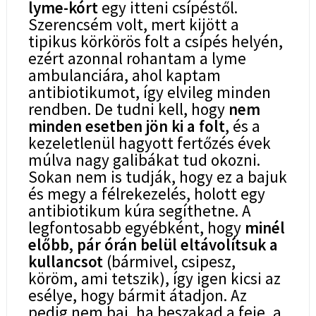
lyme-kórt
egy itteni csípéstől.
Szerencsém volt, mert kijött a
tipikus körkörös folt a csípés helyén,
ezért azonnal rohantam a lyme
ambulanciára, ahol kaptam
antibiotikumot, így elvileg minden
rendben. De tudni kell, hogy
nem
minden esetben jön ki a folt
, és a
kezeletlenül hagyott fertőzés évek
múlva nagy galibákat tud okozni.
Sokan nem is tudják, hogy ez a bajuk
és megy a félrekezelés, holott egy
antibiotikum kúra segíthetne. A
legfontosabb egyébként, hogy
minél
előbb, pár órán belül eltávolítsuk a
kullancsot
(bármivel, csipesz,
köröm, ami tetszik), így igen kicsi az
esélye, hogy bármit átadjon. Az
pedig nem baj, ha beszakad a feje, a