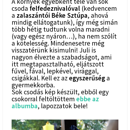
A környék egyébként tele van sok
csoda
felfedeznivalóval
(kedvencem
a
zalaszántói Béke Sztúpa
, ahová
mindig ellátogatunk), így még simán
több hétig tudtunk volna maradni
(vagy egész nyáron…), ha nem szólít
a kötelesség. Mindenesetre még
visszatérünk kisimulni! Juli is
nagyon élvezte a szabadságot, ami
itt megtapasztalható, eljátszott
fűvel, fával, lepkével, virággal,
csigákkal. Kell ez az
egyszerűség
a
gyermekkorba.
Sok csodás kép készült, ebből egy
csokorral feltöltöttem
ebbe az
albumba
, lapozzatok bele!