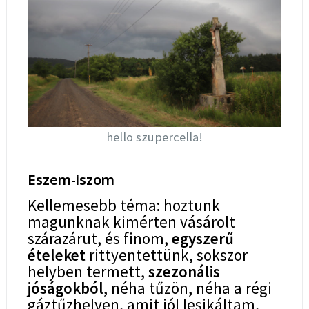
hello szupercella!
Eszem-iszom
Kellemesebb téma: hoztunk
magunknak kimérten vásárolt
szárazárut, és finom,
egyszerű
ételeket
rittyentettünk, sokszor
helyben termett,
szezonális
jóságokból
, néha tűzön, néha a régi
gáztűzhelyen, amit jól lesikáltam,