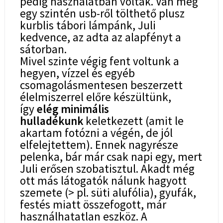
pedig használatban voltak. Van még
egy szintén usb-ről tölthető plusz
kurblis tábori lámpánk, Juli
kedvence, az adta az alapfényt a
sátorban.
Mivel szinte végig fent voltunk a
hegyen, vízzel és egyéb
csomagolásmentesen beszerzett
élelmiszerrel előre készültünk,
így
elég minimális
hulladékunk
keletkezett (amit le
akartam fotózni a végén, de jól
elfelejtettem). Ennek nagyrésze
pelenka, bár már csak napi egy, mert
Juli erősen szobatisztul. Akadt még
ott más látogatók nálunk hagyott
szemete (> pl. süti alufólia), gyufák,
festés miatt összefogott, már
használhatatlan eszköz. A