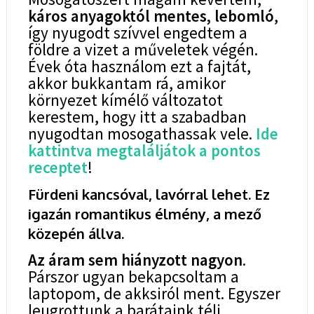
káros anyagoktól mentes, lebomló
,
így nyugodt szívvel engedtem a
földre a vizet a műveletek végén.
Évek óta használom ezt a fajtát,
akkor bukkantam rá, amikor
környezet kímélő változatot
kerestem, hogy itt a szabadban
nyugodtan mosogathassak vele.
Ide
kattintva megtaláljátok a pontos
receptet
!
Fürdeni kancsóval, lavórral lehet. Ez
igazán romantikus élmény, a mező
közepén állva.
Az áram sem hiányzott nagyon
.
Párszor ugyan bekapcsoltam a
laptopom, de akksiról ment. Egyszer
leugrottunk a barátaink téli