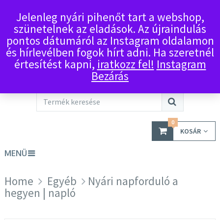
Jelenleg nyári pihenőt tart a webshop,
szünetelnek az eladások. Az újraindulás
pontos dátumáról az Instagram oldalamon
és hírlevélben fogok hírt adni. Ha szeretnél
értesítést kapni,
iratkozz fel!
Instagram
Bezárás
0
KOSÁR
MENÜ
Home
Egyéb
Nyári napforduló a
hegyen | napló