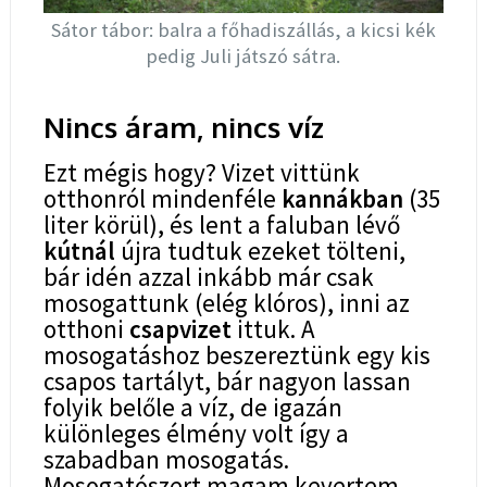
Sátor tábor: balra a főhadiszállás, a kicsi kék
pedig Juli játszó sátra.
Nincs áram, nincs víz
Ezt mégis hogy? Vizet vittünk
otthonról mindenféle
kannákban
(35
liter körül), és lent a faluban lévő
kútnál
újra tudtuk ezeket tölteni,
bár idén azzal inkább már csak
mosogattunk (elég klóros), inni az
otthoni
csapvizet
ittuk. A
mosogatáshoz beszereztünk egy kis
csapos tartályt, bár nagyon lassan
folyik belőle a víz, de igazán
különleges élmény volt így a
szabadban mosogatás.
Mosogatószert magam kevertem,