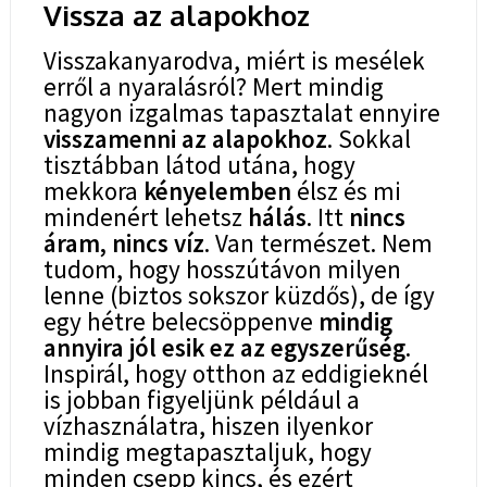
Vissza az alapokhoz
Visszakanyarodva, miért is mesélek
erről a nyaralásról? Mert mindig
nagyon izgalmas tapasztalat ennyire
visszamenni az alapokhoz
. Sokkal
tisztábban látod utána, hogy
mekkora
kényelemben
élsz és mi
mindenért lehetsz
hálás
. Itt
nincs
áram, nincs víz
. Van természet. Nem
tudom, hogy hosszútávon milyen
lenne (biztos sokszor küzdős), de így
egy hétre belecsöppenve
mindig
annyira jól esik ez az egyszerűség
.
Inspirál, hogy otthon az eddigieknél
is jobban figyeljünk például a
vízhasználatra, hiszen ilyenkor
mindig megtapasztaljuk, hogy
minden csepp kincs, és ezért