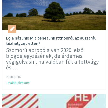
Ég a házunk! Mit tehetünk itthonról az ausztrál
tűzhelyzet ellen?
Szomorú apropója van 2020. első
blogbejegyzésének, de érdemes
végigolvasni, ha valóban fűt a tettvágy
és …
2020-01-07
Tovább olvasom