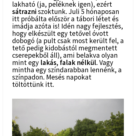
lakható (ja, peléknek igen), ezért
sátrazni
szoktunk. Juli 5 hónaposan
itt próbálta először a tábori létet és
imádja azóta is! Idén nagy fejlesztés,
hogy elkészült egy tetővel óvott
dobogó (a pult csak most került fel, a
tető pedig kidobástól megmentett
cserepekből áll), ami belakva olyan
mint egy
lakás, falak nélkül
. Vagy
mintha egy színdarabban lennénk, a
színpadon. Mesés napokat
töltöttünk itt.