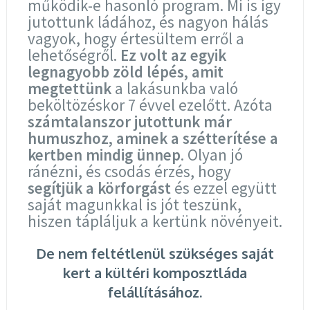
működik-e hasonló program. Mi is így
jutottunk ládához, és nagyon hálás
vagyok, hogy értesültem erről a
lehetőségről.
Ez volt az egyik
legnagyobb zöld lépés, amit
megtettünk
a lakásunkba való
beköltözéskor 7 évvel ezelőtt. Azóta
számtalanszor jutottunk már
humuszhoz, aminek a szétterítése a
kertben mindig ünnep
. Olyan jó
ránézni, és csodás érzés, hogy
segítjük a körforgást
és ezzel együtt
saját magunkkal is jót teszünk,
hiszen tápláljuk a kertünk növényeit.
De nem feltétlenül szükséges saját
kert a kültéri komposztláda
felállításához.