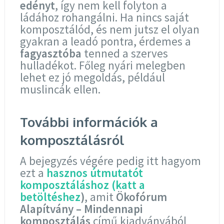
edényt
, így nem kell folyton a
ládához rohangálni. Ha nincs saját
komposztálód, és nem jutsz el olyan
gyakran a leadó pontra, érdemes a
fagyasztóba
tenned a szerves
hulladékot. Főleg nyári melegben
lehet ez jó megoldás, például
muslincák ellen.
További információk a
komposztálásról
A bejegyzés végére pedig itt hagyom
ezt a
hasznos útmutatót
komposztáláshoz (katt a
betöltéshez
)
, amit
Ökofórum
Alapítvány – Mindennapi
komposztálás
című kiadványából