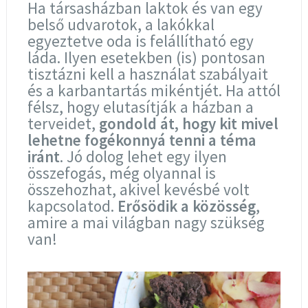
Ha társasházban laktok és van egy
belső udvarotok, a lakókkal
egyeztetve oda is felállítható egy
láda. Ilyen esetekben (is) pontosan
tisztázni kell a használat szabályait
és a karbantartás mikéntjét. Ha attól
félsz, hogy elutasítják a házban a
terveidet,
gondold át, hogy kit mivel
lehetne fogékonnyá tenni a téma
iránt
. Jó dolog lehet egy ilyen
összefogás, még olyannal is
összehozhat, akivel kevésbé volt
kapcsolatod.
Erősödik a közösség
,
amire a mai világban nagy szükség
van!