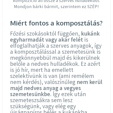
kompozíció áll össze a szerves hulladékból.
Mondjon bárki bármit, szerintem ez SZÉP!
Miért fontos a komposztálás?
Főzési szokásoktól függően,
kukánk
egyharmadát vagy akár felét
is
elfoglalhatják a szerves anyagok, így
a komposztálással a szemetesünk is
megkönnyebbül majd és kikerülnek
belőle a nedves hulladékok. Ez azért
is jó hír, mert ha emellett
szelektívünk is van (ami remélem
nem kérdés), valószínűleg
nem kerül
majd nedves anyag a vegyes
szemetesünkbe
. Így ezek után
szemeteszsákra sem lesz
szükségünk, vagy elég egy
újságpapíros bélés a kukánkba.