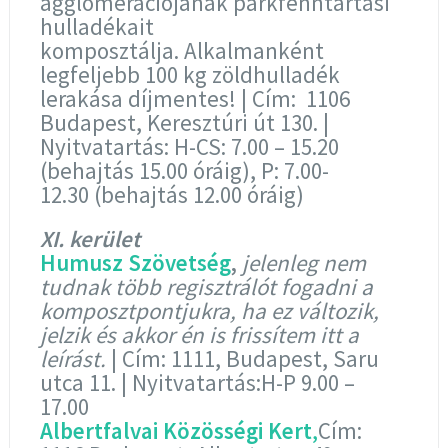
agglomerációjának parkfenntartási
hulladékait
komposztálja. Alkalmanként
legfeljebb 100 kg zöldhulladék
lerakása díjmentes! | Cím: 1106
Budapest, Keresztúri út 130. |
Nyitvatartás: H-CS: 7.00 – 15.20
(behajtás 15.00 óráig), P: 7.00-
12.30 (behajtás 12.00 óráig)
XI. kerület
Humusz Szövetség
,
jelenleg nem
tudnak több regisztrálót fogadni a
komposztpontjukra, ha ez változik,
jelzik és akkor én is frissítem itt a
leírást.
| Cím: 1111, Budapest, Saru
utca 11. | Nyitvatartás:H-P 9.00 –
17.00
Albertfalvai Közösségi Kert
,
Cím: