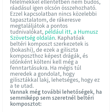
félelmekkel ellentétben nem büdös,
ráadásul igen olcsón összehozható.
Ezzel kapcsolatban nincs közelebbi
tapasztalatom, de rákeresve
megtaláljátok a pontos
tudnivalókat,
például itt, a Humusz
Szövetség oldalán
. Kaphatóak
beltéri komposzt szerkezetek is
(bokashi), de ezek a giliszta
komposzthoz képest drágák, és
időnként költeni kell még a
fenntartásukra. Ha mégis túl
meredek a gondolat, hogy
gilisztákkal lakj, lehetséges, hogy ez
a te utad.
Vannak még további lehetőségek, ha
semmiképp sem szeretnél beltéri
komposztot: