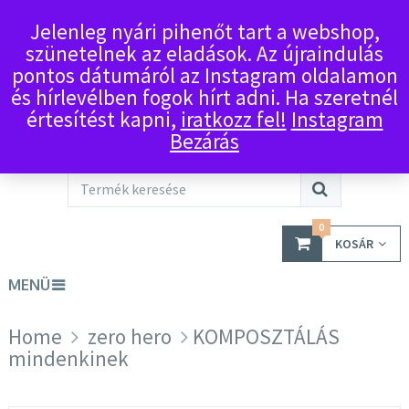
Jelenleg nyári pihenőt tart a webshop,
szünetelnek az eladások. Az újraindulás
pontos dátumáról az Instagram oldalamon
és hírlevélben fogok hírt adni. Ha szeretnél
értesítést kapni,
iratkozz fel!
Instagram
Bezárás
0
KOSÁR
MENÜ
Home
zero hero
KOMPOSZTÁLÁS
mindenkinek