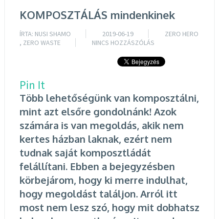
KOMPOSZTÁLÁS mindenkinek
ÍRTA:
NUSI SHAMO
2019-06-19
ZERO HERO
,
ZERO WASTE
NINCS HOZZÁSZÓLÁS
Pin It
Több lehetőségünk van komposztálni,
mint azt elsőre gondolnánk! Azok
számára is van megoldás, akik nem
kertes házban laknak, ezért nem
tudnak saját komposztládát
felállítani. Ebben a bejegyzésben
körbejárom, hogy ki merre indulhat,
hogy megoldást találjon. Arról itt
most nem lesz szó, hogy mit dobhatsz