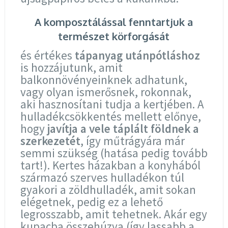
A komposztálással fenntartjuk a
természet körforgását
és értékes
tápanyag utánpótláshoz
is hozzájutunk, amit
balkonnövényeinknek adhatunk,
vagy olyan ismerősnek, rokonnak,
aki hasznosítani tudja a kertjében. A
hulladékcsökkentés mellett előnye,
hogy
javítja a vele táplált földnek a
szerkezetét
, így műtrágyára már
semmi szükség (hatása pedig tovább
tart!). Kertes házakban a konyhából
származó szerves hulladékon túl
gyakori a zöldhulladék, amit sokan
elégetnek, pedig ez a lehető
legrosszabb, amit tehetnek. Akár egy
kupacba összehúzva (így lassabb a