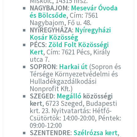
Miskolc, 14315 hrsz.
NAGYBAJOM
:
Mesevár Óvoda
és Bölcsőde
, Cím: 7561
Nagybajom, Fő u. 48.
NYíREGYHÁZA
:
Nyíregyházi
Kosár Közösség
PÉCS
:
Zöld Folt Közösségi
Kert
, Cím: 7621 Pécs, Király
utca 7.
SOPRON
:
Harkai út
(Sopron és
Térsége Környezetvédelmi és
Hulladékgazdálkodási
Nonprofit Kft.)
SZEGED
:
Megálló
közösségi
kert
, 6723 Szeged, Budapesti
krt. 23. Nyitvatartás: Hétfő-
Csütörtök: 14:00-20:00, Péntek:
09:00-12:00
SZENTENDRE
:
Szélrózsa kert
,