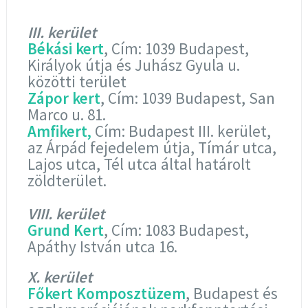
III. kerület
Békási kert
, Cím: 1039 Budapest,
Királyok útja és Juhász Gyula u.
közötti terület
Zápor kert
, Cím: 1039 Budapest, San
Marco u. 81.
Amfikert,
Cím: Budapest III. kerület,
az Árpád fejedelem útja, Tímár utca,
Lajos utca, Tél utca által határolt
zöldterület.
VIII. kerület
Grund Kert
, Cím: 1083 Budapest,
Apáthy István utca 16.
X. kerület
Főkert Komposztüzem
, Budapest és