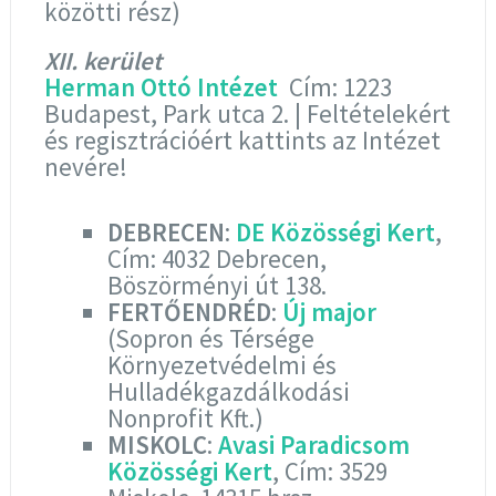
közötti rész)
XII. kerület
Herman Ottó Intézet
Cím: 1223
Budapest, Park utca 2. | Feltételekért
és regisztrációért kattints az Intézet
nevére!
DEBRECEN
:
DE Közösségi Kert
,
Cím: 4032 Debrecen,
Böszörményi út 138.
FERTŐENDRÉD
:
Új major
(Sopron és Térsége
Környezetvédelmi és
Hulladékgazdálkodási
Nonprofit Kft.)
MISKOLC
:
Avasi Paradicsom
Közösségi Kert
, Cím: 3529