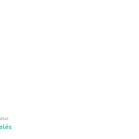
ltal!
elés