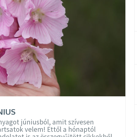
NIUS
yagot júniusból, amit szívesen
rtsatok velem! Ettől a hónaptól
dolatot is az összegyűjtött cikkekből.