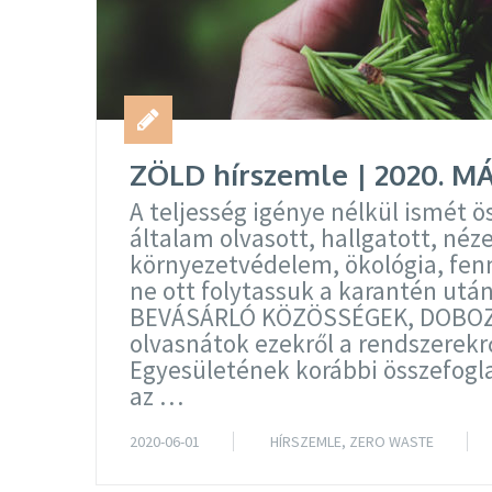
ZÖLD hírszemle | 2020. M
A teljesség igénye nélkül ismét
általam olvasott, hallgatott, néz
környezetvédelem, ökológia, fen
ne ott folytassuk a karantén utá
BEVÁSÁRLÓ KÖZÖSSÉGEK, DOBO
olvasnátok ezekről a rendszerekr
Egyesületének korábbi összefogla
az …
2020-06-01
HÍRSZEMLE
,
ZERO WASTE