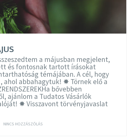
ÁJUS
 összeszedtem a májusban megjelent,
ett és fontosnak tartott írásokat
ntarthatóság témájában. A cél, hogy
n, ahol abbahagytuk! ✸ Törnek elő a
ZRENDSZEREKHa bővebben
ől, ajánlom a Tudatos Vásárlók
lóját! ✸ Visszavont törvényjavaslat
TOVÁBB OLVASOM
NINCS HOZZÁSZÓLÁS