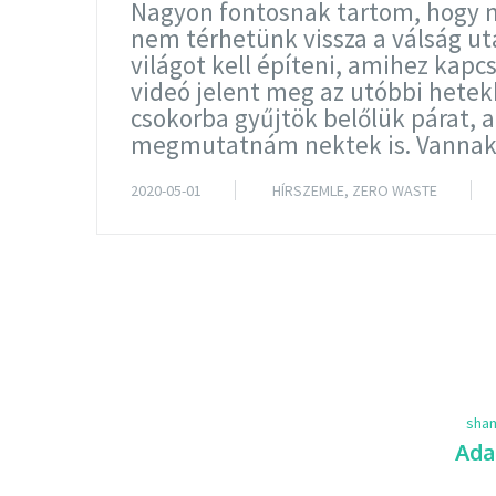
Nagyon fontosnak tartom, hogy mi
nem térhetünk vissza a válság ut
világot kell építeni, amihez kapc
videó jelent meg az utóbbi hete
csokorba gyűjtök belőlük párat, 
megmutatnám nektek is. Vannak
2020-05-01
HÍRSZEMLE
,
ZERO WASTE
sha
Ada