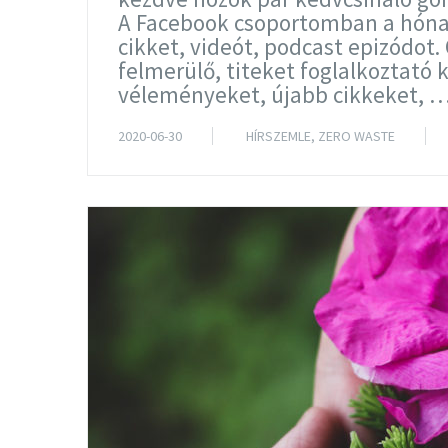
A Facebook csoportomban a hónap
cikket, videót, podcast epizódot.
felmerülő, titeket foglalkoztató
véleményeket, újabb cikkeket, 
2020-06-30
HÍRSZEMLE
,
ZERO WASTE