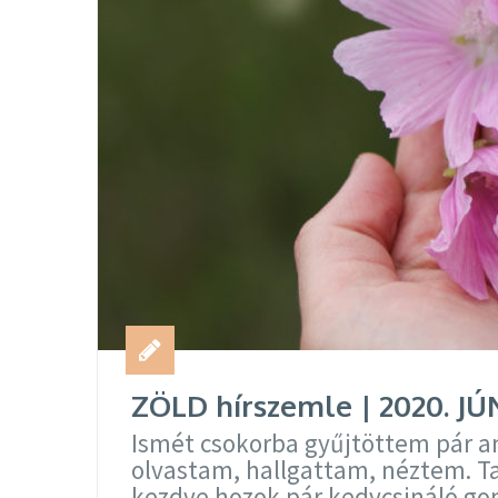
ZÖLD hírszemle | 2020. JÚ
Ismét csokorba gyűjtöttem pár an
olvastam, hallgattam, néztem. Ta
kezdve hozok pár kedvcsináló gon