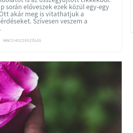
 során előveszek ezek közül egy-egy
 Ott akár meg is vitathatjuk a
 kérdéseket. Szívesen veszem a
…
TOVÁBB OLVASOM
NINCS HOZZÁSZÓLÁS