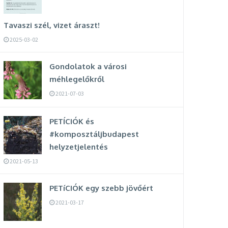
Tavaszi szél, vizet áraszt!
2025-03-02
Gondolatok a városi
méhlegelőkről
2021-07-03
PETÍCIÓK és
#komposztáljbudapest
helyzetjelentés
2021-05-13
PETíCIÓK egy szebb jövőért
2021-03-17