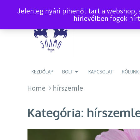
Jelenleg nyári pihenőt tart a webshop,
hírlevélben fogok hírt
KEZDŐLAP
BOLT
KAPCSOLAT
RÓLUNK
Home
hírszemle
Kategória:
hírszeml