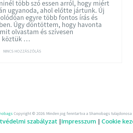
nél több szó essen arról, hogy miért
án ugyanoda, ahol előtte jártunk. Új
solódóan egyre több fontos írás és
kben. Úgy döntöttem, hogy havonta
amit olvastam és szívesen
 köztük …
TOVÁBB OLVASOM
NINCS HOZZÁSZÓLÁS
mobags
Copyright © 2026.
Minden jog fenntartva a Shamobags tulajdonosa á
tvédelmi szabályzat
|
Impresszum
|
Cookie kez