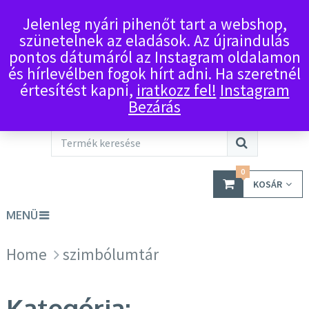
Jelenleg nyári pihenőt tart a webshop,
szünetelnek az eladások. Az újraindulás
pontos dátumáról az Instagram oldalamon
és hírlevélben fogok hírt adni. Ha szeretnél
értesítést kapni,
iratkozz fel!
Instagram
Bezárás
0
KOSÁR
MENÜ
Home
szimbólumtár
Kategória: