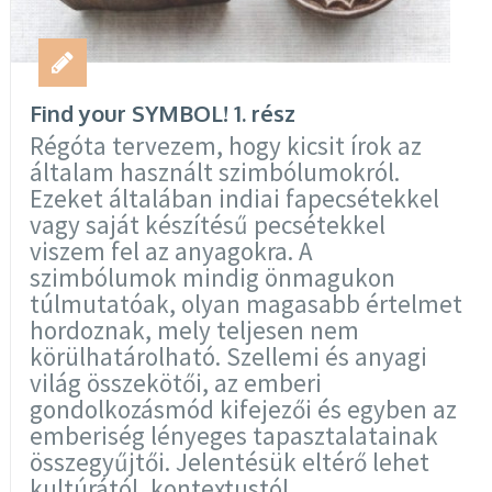
Find your SYMBOL! 1. rész
Régóta tervezem, hogy kicsit írok az
általam használt szimbólumokról.
Ezeket általában indiai fapecsétekkel
vagy saját készítésű pecsétekkel
viszem fel az anyagokra. A
szimbólumok mindig önmagukon
túlmutatóak, olyan magasabb értelmet
hordoznak, mely teljesen nem
körülhatárolható. Szellemi és anyagi
világ összekötői, az emberi
gondolkozásmód kifejezői és egyben az
emberiség lényeges tapasztalatainak
összegyűjtői. Jelentésük eltérő lehet
kultúrától, kontextustól …