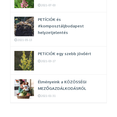
2021-07-03
PETÍCIÓK és
#komposztáljbudapest
helyzetjelentés
2021-05-13
PETíCIÓK egy szebb jövőért
2021-03-17
Élményeink a KÖZÖSSÉGI
MEZŐGAZDÁLKODÁSRÓL
2021-01-31