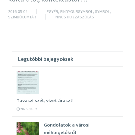
2016-05-04
EGYÉB
,
FINDYOURSYMBOL
,
SYMBOL
,
SZIMBÓLUMTÁR
NINCS HOZZÁSZÓLÁS
TOVÁBB OLVASOM
Legutóbbi bejegyzések
Tavaszi szél, vizet áraszt!
2025-03-02
Gondolatok a városi
méhlegelőkről