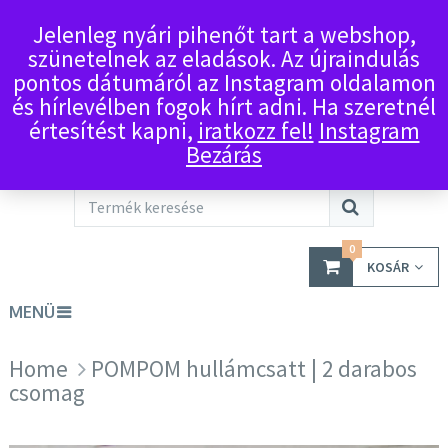
Jelenleg nyári pihenőt tart a webshop,
szünetelnek az eladások. Az újraindulás
pontos dátumáról az Instagram oldalamon
és hírlevélben fogok hírt adni. Ha szeretnél
értesítést kapni,
iratkozz fel!
Instagram
Bezárás
0
KOSÁR
MENÜ
Home
POMPOM hullámcsatt | 2 darabos
csomag