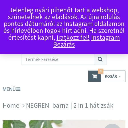
Jelenleg nyári pihenőt tart a webshop,
szünetelnek az eladások. Az újraindulás
pontos dátumáról az Instagram oldalamon
és hírlevélben fogok hírt adni. Ha szeretnél
értesítést kapni,
iratkozz fel!
Instagram
Bezárás
0
KOSÁR
MENÜ
Home
NEGRENI barna | 2 in 1 hátizsák