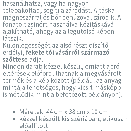
használhatsz, vagy ha nagyon
telepakoltad, segíti a záródást. A táska
mágneszárral és bőr behúzóval záródik. A
fonatolt zsinórt használva kézitáskává
alakítható, ahogy az a legutolsó képen
látszik.
Különlegességét az alsó részt díszítő
erdélyi,
fekete tói vásárról származó
szőttese
adja.
Minden darab kézzel készül, emiatt apró
eltérések előfordulhatnak a megvásárolt
termék és a kép között (például az anyag
mintája lehetséges, hogy kicsit másképp
ismétlődik mint a befotózott példányon).
Méretek: 44 cm x 38 cm x 10 cm
kézzel készült kis szériában, etikusan
előállított