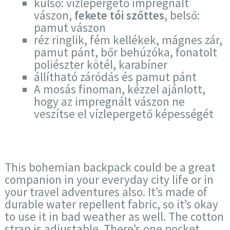
külső: vízlepergető impregnált
vászon,
fekete tói szőttes
, belső:
pamut vászon
réz ringlik, fém kellékek, mágnes zár,
pamut pánt, bőr behúzóka, fonatolt
poliészter kötél, karabíner
állítható záródás és pamut pánt
A mosás finoman, kézzel ajánlott,
hogy az impregnált vászon ne
veszítse el vízlepergető képességét
This bohemian backpack could be a great
companion in your everyday city life or in
your travel adventures also. It’s made of
durable water repellent fabric, so it’s okay
to use it in bad weather as well. The cotton
strap is adjustable. There’s one pocket