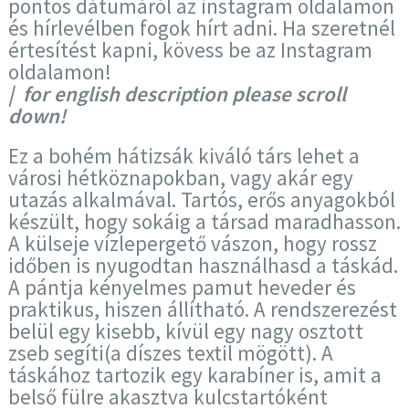
pontos dátumáról az instagram oldalamon
és hírlevélben fogok hírt adni. Ha szeretnél
értesítést kapni, kövess be az Instagram
oldalamon!
| for english description please scroll
down!
Ez a bohém hátizsák kiváló társ lehet a
városi hétköznapokban, vagy akár egy
utazás alkalmával. Tartós, erős anyagokból
készült, hogy sokáig a társad maradhasson.
A külseje vízlepergető vászon, hogy rossz
időben is nyugodtan használhasd a táskád.
A pántja kényelmes pamut heveder és
praktikus, hiszen állítható. A rendszerezést
belül egy kisebb, kívül egy nagy osztott
zseb segíti(a díszes textil mögött). A
táskához tartozik egy karabíner is, amit a
belső fülre akasztva kulcstartóként