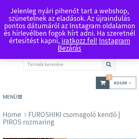
Jelenleg nyári pihenőt tart a webshop,
szünetelnek az eladások. Az újraindulás
pontos dátumáról az Instagram oldalamon
és hírlevélben fogok hírt adni. Ha szeretnél
értesítést kapni,
iratkozz fel!
Instagram
Bezárás
0
KOSÁR
MENÜ
Home
FUROSHIKI csomagoló kendő |
PIROS rozmaring