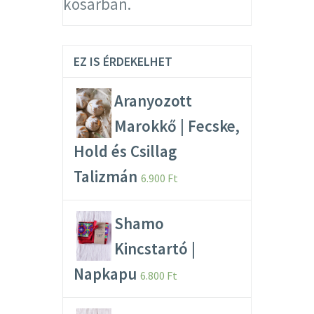
kosárban.
EZ IS ÉRDEKELHET
Aranyozott
Marokkő | Fecske,
Hold és Csillag
Talizmán
6.900
Ft
Shamo
Kincstartó |
Napkapu
6.800
Ft