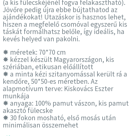
(a kis fülecskéjénél fogva felakasztható).
Jövőre pedig újra ebbe bújtathatod az
ajándékokat! Utazáskor is hasznos lehet,
hiszen a megfelelő csomóval egyszerű kis
táskát formálhatsz belőle, így ideális, ha
kevés helyed van pakolni.
✸ méretek: 70*70 cm
✸ kézzel készült Magyarországon, kis
szériában, etikusan előállított
✸ a minta kézi szitanyomással került rá a
kendőre, 50*50-es méretben. Az
alapmotívum terve: Kiskovács Eszter
munkája
✸ anyaga: 100% pamut vászon, kis pamut
akasztó fülecske
✸ 30 fokon mosható, első mosás után
minimálisan összemehet