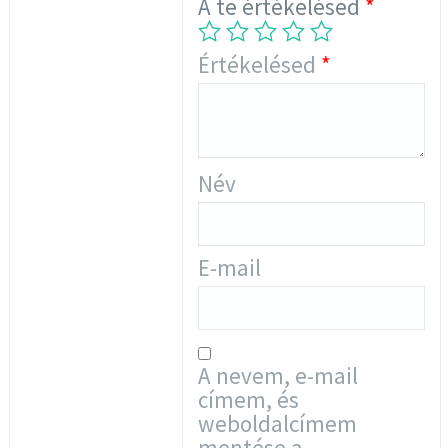
A te értékelésed
*
Értékelésed
*
Név
E-mail
A nevem, e-mail
címem, és
weboldalcímem
mentése a