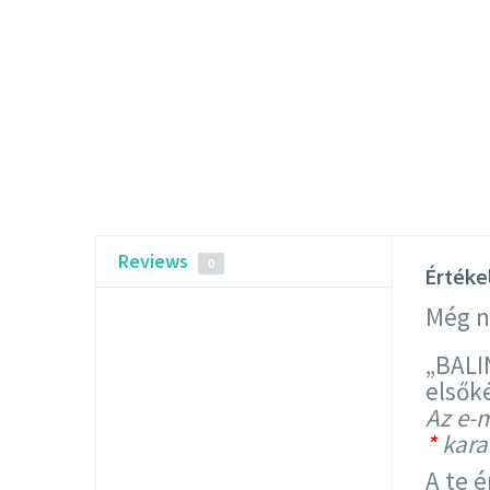
Reviews
0
Értéke
Még n
„BALI
elsők
Az e-
*
karak
A te 