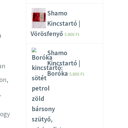
Shamo
Kincstartó |
Vörösfenyő
a
5.800
Ft
Shamo
Kincstartó |
an
Boróka
5.800
Ft
on,
,
hogy