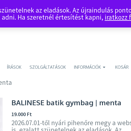
 szünetelnek az eladások. Az újraindulás pon
 adni. Ha szeretnél értesítést kapni,
iratkozz f
ÍRÁSOK
SZOLGÁLTATÁSOK
INFORMÁCIÓK
KOSÁR
enta
BALINESE batik gymbag | menta
19.000
Ft
2026.07.01-től nyári pihenőre megy a we
is, ezalatt szünetelnek az eladások. Az