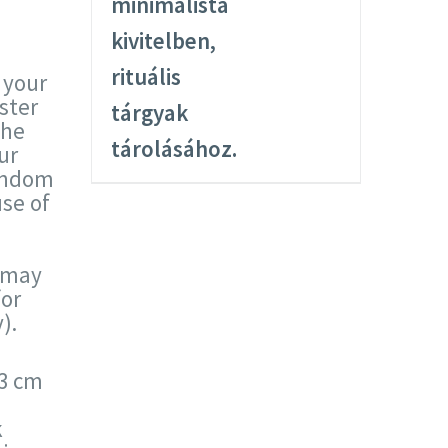
 your
ster
the
ur
random
se of
 may
for
).
33 cm
k