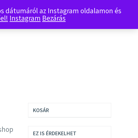
tos dátumáról az Instagram oldalamon és
0
KOSÁR
el!
Instagram
Bezárás
KOSÁR
bshop
EZ IS ÉRDEKELHET