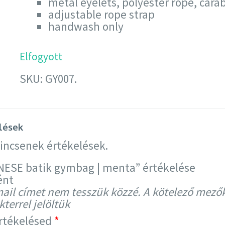
metal eyelets, polyester rope, cara
adjustable rope strap
handwash only
Elfogyott
SKU:
GY007
.
lések
incsenek értékelések.
NESE batik gymbag | menta” értékelése
ént
mail címet nem tesszük közzé.
A kötelező mező
terrel jelöltük
értékelésed
*