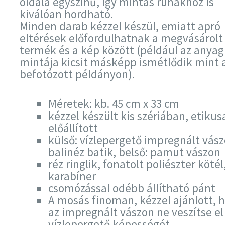
oldala egyszínű, így mintás ruhákhoz is
kiválóan hordható.
Minden darab kézzel készül, emiatt apró
eltérések előfordulhatnak a megvásárolt
termék és a kép között (például az anyag
mintája kicsit másképp ismétlődik mint 
befotózott példányon).
Méretek: kb. 45 cm x 33 cm
kézzel készült kis szériában, etikus
előállított
külső: vízlepergető impregnált vász
balinéz batik, belső: pamut vászon
réz ringlik, fonatolt poliészter kötél
karabíner
csomózással odébb állítható pánt
A mosás finoman, kézzel ajánlott, 
az impregnált vászon ne veszítse el
vízlepergető képességét