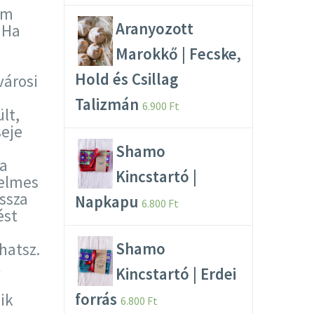
am
Aranyozott
 Ha
Marokkő | Fecske,
Hold és Csillag
városi
Talizmán
6.900
Ft
lt,
seje
Shamo
ja
Kincstartó |
yelmes
ossza
Napkapu
6.800
Ft
ést
Shamo
hatsz.
t
Kincstartó | Erdei
forrás
ik
6.800
Ft