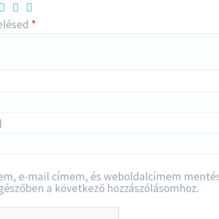
elésed
*
l
em, e-mail címem, és weboldalcímem menté
gészőben a következő hozzászólásomhoz.