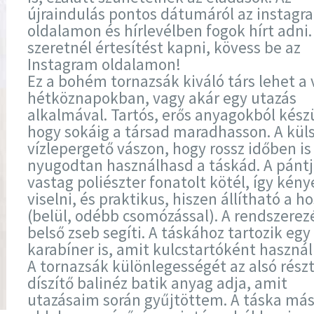
újraindulás pontos dátumáról az instagr
oldalamon és hírlevélben fogok hírt adni.
szeretnél értesítést kapni, kövess be az
Instagram oldalamon!
Ez a bohém tornazsák kiváló társ lehet a 
hétköznapokban, vagy akár egy utazás
alkalmával. Tartós, erős anyagokból készü
hogy sokáig a társad maradhasson. A kül
vízlepergető vászon, hogy rossz időben is
nyugodtan használhasd a táskád. A pánt
vastag poliészter fonatolt kötél, így kén
viselni, és praktikus, hiszen állítható a h
(belül, odébb csomózással). A rendszerez
belső zseb segíti. A táskához tartozik egy
karabíner is, amit kulcstartóként használ
A tornazsák különlegességét az alsó rész
díszítő balinéz batik anyag adja, amit
utazásaim során gyűjtöttem. A táska más