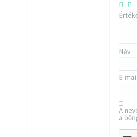
Érték
Név
E-mai
A nev
a bön