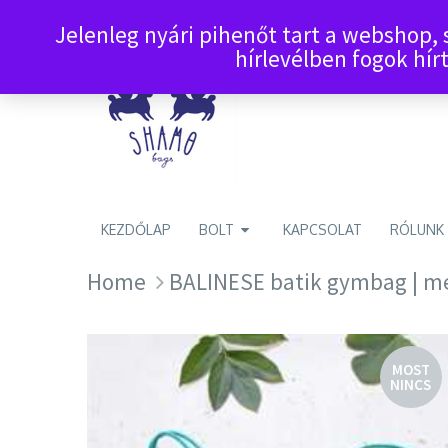
Jelenleg nyári pihenőt tart a webshop,
hírlevélben fogok hírt
KEZDŐLAP
BOLT
KAPCSOLAT
RÓLUNK
Home
BALINESE batik gymbag | m
MOST
NINCS