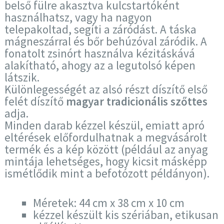
belső fülre akasztva kulcstartóként
használhatsz, vagy ha nagyon
telepakoltad, segíti a záródást. A táska
mágneszárral és bőr behúzóval záródik. A
fonatolt zsinórt használva kézitáskává
alakítható, ahogy az a legutolsó képen
látszik.
Különlegességét az alsó részt díszítő első
felét díszítő
magyar tradicionális szőttes
adja.
Minden darab kézzel készül, emiatt apró
eltérések előfordulhatnak a megvásárolt
termék és a kép között (például az anyag
mintája lehetséges, hogy kicsit másképp
ismétlődik mint a befotózott példányon).
Méretek: 44 cm x 38 cm x 10 cm
kézzel készült kis szériában, etikusan