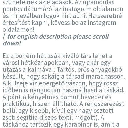
szünetelnek az eladások. Az újraindulás
pontos dátumáról az instagram oldalamon
és hírlevélben fogok hírt adni. Ha szeretnél
értesítést kapni, kövess be az Instagram
oldalamon!
| for english description please scroll
down!
Ez a bohém hátizsák kiváló társ lehet a
városi hétköznapokban, vagy akár egy
utazás alkalmával. Tartós, erős anyagokból
készült, hogy sokáig a társad maradhasson.
A külseje vízlepergető vászon, hogy rossz
időben is nyugodtan használhasd a táskád.
A pántja kényelmes pamut heveder és
praktikus, hiszen állítható. A rendszerezést
belül egy kisebb, kívül egy nagy osztott
zseb segíti(a díszes textil mögött). A
táskához tartozik egy karabíner is, amit a