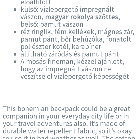
előállított
külső: vízlepergető impregnált
vászon,
magyar rokolya szőttes
,
belső: pamut vászon
réz ringlik, fém kellékek, mágnes zár,
pamut pánt, bőr behúzóka, fonatolt
poliészter kötél, karabíner
állítható záródás és pamut pánt
A mosás finoman, kézzel ajánlott,
hogy az impregnált vászon ne
veszítse el vízlepergető képességét
This bohemian backpack could be a great
companion in your everyday city life or in
your travel adventures also. It’s made of
durable water repellent fabric, so it’s okay
to use it in bad weather as well. The cotton