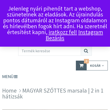
Jelenleg nyári pihenőt tart a webshop,
szünetelnek az eladások. Az újraindulás
pontos dátumáról az Instagram oldalamon
és hírlevélben fogok hírt adni. Ha szeretnél
értesítést kapni,
iratkozz fel!
Instagram
Bezárás
0
KOSÁR
MENÜ
Home
MAGYAR SZŐTTES marsala | 2 in 1
hátizsák