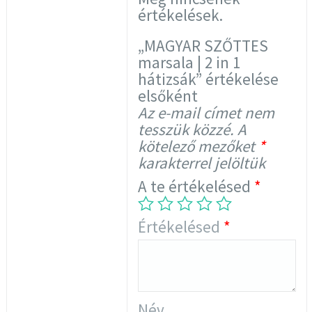
értékelések.
„MAGYAR SZŐTTES
marsala | 2 in 1
hátizsák” értékelése
elsőként
Az e-mail címet nem
tesszük közzé.
A
kötelező mezőket
*
karakterrel jelöltük
A te értékelésed
*
Értékelésed
*
Név